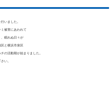
を行いました。
ラミ被害にあわれて
く、眠れぬ日々が
旭区と横浜市泉区
ハチの活動期が始まりました。
下さい。