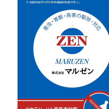
鳥害対策(コウモリ・ハト等)|株式会社マルゼン