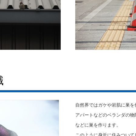
識
自然界ではガケや岩肌に巣を
アパートなどのベランダの物
などに巣を作ります。
このように身近に住みついて