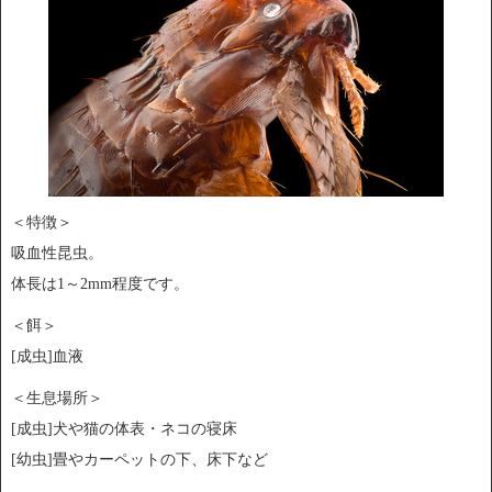
＜特徴＞
吸血性昆虫。
体長は1～2mm程度です。
＜餌＞
[成虫]血液
＜生息場所＞
[成虫]犬や猫の体表・ネコの寝床
[幼虫]畳やカーペットの下、床下など