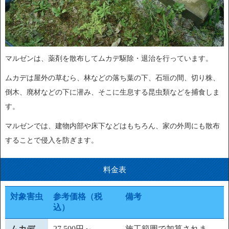
マルゼンは、薬剤を散布してムカデ駆除・退治を行っています。
ムカデは屋外の草むら、林などの落ち葉の下、石垣の間、切り株、
倒木、廃材などの下に潜み、そこに生息する昆虫類などを捕食しま
す。
マルゼンでは、建物内部や床下などはもちろん、家の外周にも散布
することで侵入を防ぎます。
料金表
対象害虫
参考価格（税
備考
込）
ムカデ
27,500円～
施工範囲で加算されま