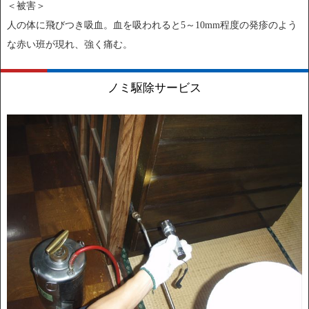
＜被害＞
人の体に飛びつき吸血。血を吸われると5～10mm程度の発疹のよう
な赤い班が現れ、強く痛む。
ノミ駆除サービス