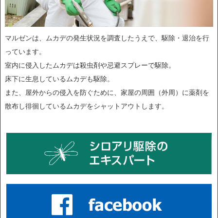
マルゼンは、ムカデの発生状況を調査したうえで、駆除・退治を行
っています。
室内に侵入したムカデは殺虫剤や忌避スプレーで駆除。
床下に生息しているムカデも駆除。
また、屋外からの侵入を防ぐために、家屋の周囲（外周）に薬剤を
散布し徘徊しているムカデをシャットアウトします。