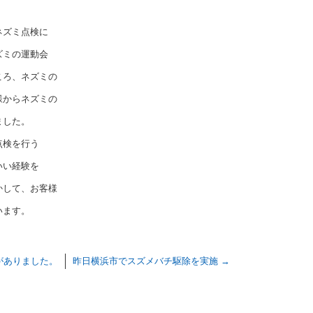
ネズミ点検に
ズミの運動会
ころ、ネズミの
様からネズミの
ました。
点検を行う
いい経験を
かして、お客様
います。
がありました。
昨日横浜市でスズメバチ駆除を実施
→