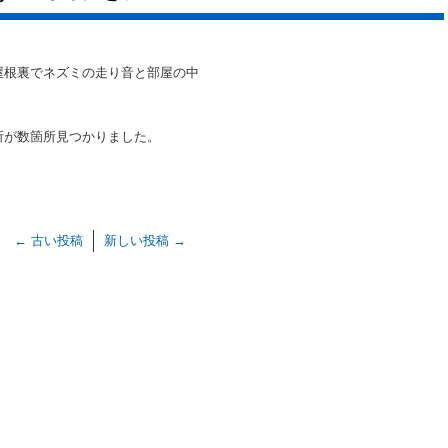
屋根裏でネズミの走り音と部屋の中
。
所が数箇所見つかりました。
←
古い投稿
新しい投稿
→