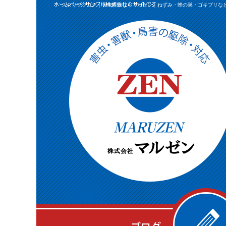
スタッフブログ｜害虫駆除ならマルゼン｜ねずみ・蜂の巣・ゴキブリな