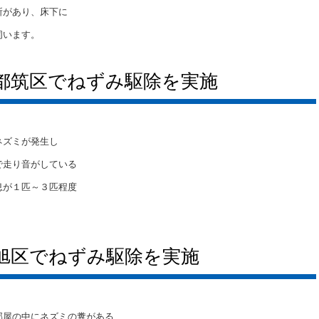
所があり、床下に
伺います。
都筑区でねずみ駆除を実施
ネズミが発生し
で走り音がしている
息が１匹～３匹程度
旭区でねずみ駆除を実施
部屋の中にネズミの糞がある